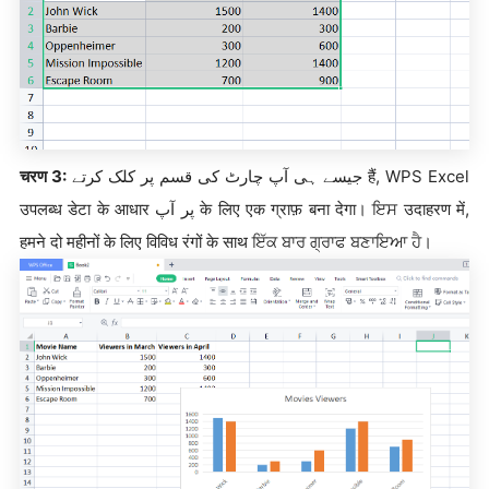
चरण 3:
جیسے ہی آپ چارٹ کی قسم پر کلک کرتے हैं, WPS Excel
उपलब्ध डेटा के आधार پر آپ के लिए एक ग्राफ़ बना देगा। ਇਸ उदाहरण में,
हमने दो महीनों के लिए विविध रंगों के साथ ਇੱਕ ਬਾਰ ਗ੍ਰਾਫ ਬਣਾਇਆ ਹੈ।