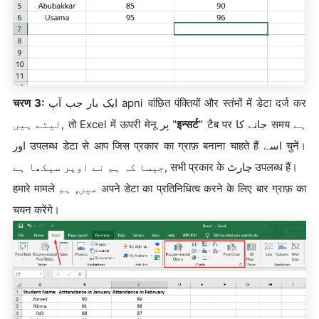
चरण 3:
ایک بار جب آپ apni वांछित पंक्तियों और स्तंभों में डेटा दर्ज कर
لیتے ہیں, तो Excel में ऊपरी मेनू پر "
इन्सर्ट
" टैब पर جانے کا समय ہے
اور उपलब्ध डेटा से आप जिस प्रकार का ग्राफ़ बनाना चाहते हैं اسے चुनें।
جیسا کہ ہم نے اوپر سیکھا ہے, सभी प्रकार के چارٹ उपलब्ध हैं।
हमारे मामले میں, ہم अपने डेटा का प्रतिनिधित्व करने के लिए बार ग्राफ़ का
चयन करेंगे।