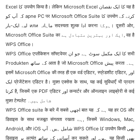
Excel کا उपयोग किया है। लेकिन Microsoft Excel کا ایک نقصان यह है
کہ آپ کو apne PC पर Microsoft Office Suite کا उपयोग کرنے کے
لیے ایک-بار или ماہانہ सदस्यता शुल्क ادا करना ہوگا। दूसरी ओर,
Microsoft Office Suite का ایک اور بہترین متبادل ہے, वह है
WPS Office।
WPS Office एप्लीकेशन सॉफ्टवेयर کا ایک مکمل سوٹ ہے جو ان सभी
Produkten کے ساتھ आता है जो Microsoft Office پیش करता ہے۔
इसमें Microsoft Office की तरह ही एक वर्ड एडिटर, स्प्रेडशीट एडिटर, اور
ایک प्रेजेंटेशन एडिटर है। मुफ़्त एक्सेस के साथ, यह कई सुविधाएँ भी प्रदान
کرتا है, जिसमें एक PDF एडिटर اور कन्वर्टर और ऑनलाइन लाइब्रेरी से कई
मुफ़्त टेम्पलेट شامل ہیں۔
WPS Office suite के बारे में सबसे اچھی बात यह ہے کہ यह हर OS और
डिवाइस के साथ मजबूत संगतता रखता ہے, जिसमें Windows, Mac,
Android, और iOS شامل ہیں۔ آپ WPS Office کا उपयोग किसी بھی
डिवाइस پر अत्यंत آسانی کے ساتھ कर सकते ہیں, اور यह किसी بھی