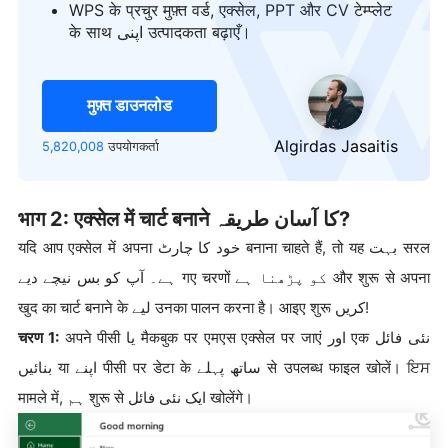
logo
WPS के प्रचुर मुफ़्त वर्ड, एक्सेल, PPT और CV टेम्प्लेट
के साथ اپنی उत्पादकता बढ़ाएँ।
मुफ़्त डाउनलोड
Algirdas Jasaitis
5,820,008
उपयोगकर्ता
भाग 2: एक्सेल में चार्ट बनाने کا آسان طریقہ?
यदि आप एक्सेल में अपना خود کا چارٹ बनाना चाहते हैं, तो यह بہت सरल
ہے۔ آپ کو بس نیچے دیے गए चरणों کو پڑھنا ہے और शुरू से अपना
खुद का चार्ट बनाने के لیے उनका पालन करना है। आइए शुरू کریں!
चरण 1:
अपने पीसी یا मैकबुक पर एमएस एक्सेल पर जाएं اور एक نئی فائل
بنائیں या اپنے पीसी पर डेटा के ساتھ پہلے से उपलब्ध फाइल खोलें। ਇਸ
मामले में, ہم शुरू से ایک نئی فائل खोलेंगे।