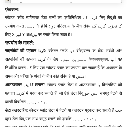
फ़ंक्शन:
स्कैटर प्लॉट व्यक्तिगत डेटा मानों का प्रतिनिधित्व کرنے کے लिए बिंदुओं का
उपयोग करते ہیں, जिन्हें फिर دو वेरिएबल्स के बीच संबंध کا تجزیہ کرنے کے
लिए X اور Y अक्षوں पर प्लॉट किया जाता है।
उपयोग के मामले:
सहसंबंधों की पहचान کرنا:
स्कैटर प्लॉट دو वेरिएबल्स के बीच संबंधों और
सहसंबंधों की पहचान کرنے के लिए بہترین ہیں۔ উদাহরণস্বরূপ, آپ यह
निर्धारित करने کے लिए एक स्कैटर प्लॉट का उपयोग कर सकते हैं कि अध्ययन के
समय और परीक्षा के अंकों के बीच कोई संबंध है या نہیں।
आउटलायर کا پتہ लगाना:
स्कैटर प्लॉट डेटा में आउटलायर یا विसंगतियों की
पहचान کرنے में मदद कर सकते हैं, जो ऐसे डेटा बिंदु ہیں جو समग्र पैटर्न से
काफी विचलित ہوتے ہیں۔
डेटा क्लस्टरिंग:
स्कैटर प्लॉट डेटा में पैटर्न या क्लस्टर प्रकट कर सकते हैं جب
कुछ डेटा बिंदु एक साथ समूह बनाने की प्रवृत्ति رکھتے ہیں۔