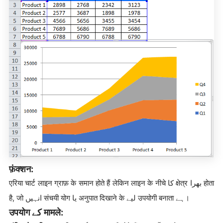
फ़ंक्शन:
एरिया चार्ट लाइन ग्राफ़ के समान होते हैं लेकिन लाइन के नीचे کا क्षेत्र بھرا होता
है, जो انہیں संचयी योग یا अनुपात दिखाने के لیے उपयोगी बनाता ہے।
उपयोग کے मामले: