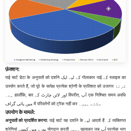
फ़ंक्शन:
पाई चार्ट डेटा के अनुपातों को दर्शाने کے لیے ایک गोलाकार पाई کے स्लाइस का
उपयोग करते हैं, जो पूरे के सापेक्ष प्रत्येक श्रेणी के प्रतिशत को उजागर کرتا
ہے۔ हालाँकि, बार اور لائن چارٹ کے विपरीत, آپ एक निश्चित समय अवधि
میں پائی گراف में परिवर्तनों को ट्रैक नहीं कर سکتے ہیں۔
उपयोग के मामले:
अनुपातों को प्रदर्शित करना:
पाई चार्ट यह दर्शाने के لیے आदर्श हैं کہ व्यक्तिगत
श्रेणियां پورے میں کیسے योगदान करती ہیں, खासकर जब آپ प्रत्येक भाग