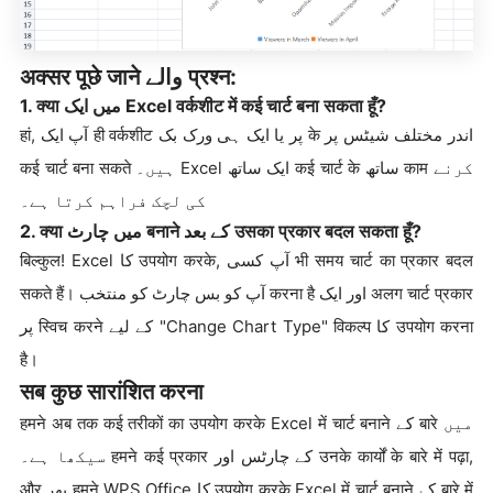
अक्सर पूछे जाने والے प्रश्न:
1. क्या میں ایک Excel वर्कशीट में कई चार्ट बना सकता हूँ?
हां, آپ ایک ही वर्कशीट پر یا ایک ہی ورک بک के اندر مختلف شیٹس پر
कई चार्ट बना सकते ہیں۔ Excel ایک ساتھ कई चार्ट के ساتھ काम کرنے
کی لچک فراہم کرتا ہے۔
2. क्या میں چارٹ बनाने کے بعد उसका प्रकार बदल सकता हूँ?
बिल्कुल! Excel کا उपयोग करके, آپ کسی भी समय चार्ट का प्रकार बदल
सकते हैं। آپ کو بس چارٹ کو منتخب करना है اور ایک अलग चार्ट प्रकार
پر स्विच करने کے لیے "Change Chart Type" विकल्प کا उपयोग करना
है।
सब कुछ सारांशित करना
हमने अब तक कई तरीकों का उपयोग करके Excel में चार्ट बनाने کے बारे میں
سیکھا ہے۔ हमने कई प्रकार کے چارٹس اور उनके कार्यों के बारे में पढ़ा,
और پھر हमने WPS Office کا उपयोग करके Excel में चार्ट बनाने کے बारे में