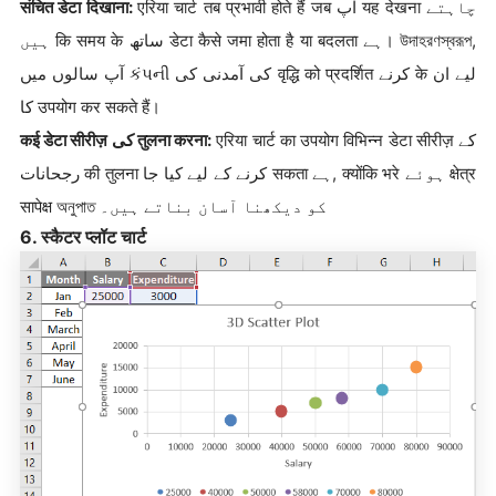
संचित डेटा दिखाना:
एरिया चार्ट तब प्रभावी होते हैं जब آپ यह देखना چاہتے
ہیں कि समय के ساتھ डेटा कैसे जमा होता है या बदलता ہے। উদাহরণস্বরূপ,
آپ سالوں میں કંપની کی آمدنی کی वृद्धि को प्रदर्शित کرنے के لیے ان
کا उपयोग कर सकते हैं।
कई डेटा सीरीज़ کی तुलना करना:
एरिया चार्ट का उपयोग विभिन्न डेटा सीरीज़ کے
رجحانات की तुलना کرنے کے لیے کیا جا सकता ہے, क्योंकि भरे ہوئے क्षेत्र
सापेक्ष অনুপাত کو دیکھنا آسان بناتے ہیں۔
6. स्कैटर प्लॉट चार्ट