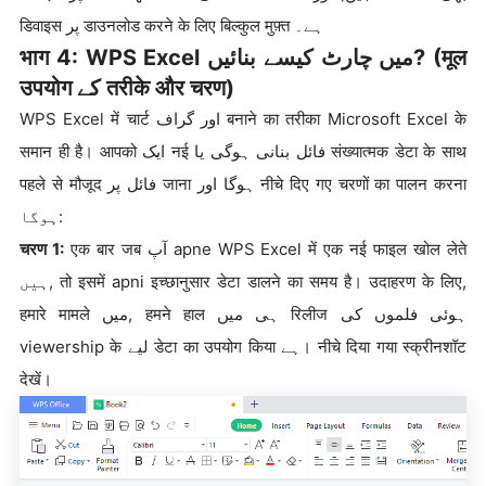
डिवाइस پر डाउनलोड करने के लिए बिल्कुल मुफ़्त ہے۔
भाग 4: WPS Excel میں چارٹ کیسے بنائیں? (मूल
उपयोग کے तरीके और चरण)
WPS Excel में चार्ट اور گراف बनाने का तरीका Microsoft Excel के
समान ही है। आपको ایک नई فائل بنانی ہوگی یا संख्यात्मक डेटा के साथ
पहले से मौजूद فائل پر जाना ہوگا اور नीचे दिए गए चरणों का पालन करना
ہوگا:
चरण 1:
एक बार जब آپ apne WPS Excel में एक नई फाइल खोल लेते
ہیں, तो इसमें apni इच्छानुसार डेटा डालने का समय है। उदाहरण के लिए,
हमारे मामले میں, हमने हाल ہی میں रिलीज ہوئی فلموں کی
viewership के لیے डेटा का उपयोग किया ہے। नीचे दिया गया स्क्रीनशॉट
देखें।