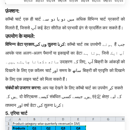
फ़ंक्शन:
कॉम्बो चार्ट एक ही चार्ट میں دو یا دو سے अधिक विभिन्न चार्ट प्रकारों को
मिलाते हैं, जिससे آپ कई डेटा सीरीज़ को प्रभावी ढंग से प्रदर्शित कर सकते हैं।
उपयोग के मामले:
विभिन्न डेटा प्रकारوں کی तुलना کرنا:
कॉम्बो चार्ट तब उपयोगी ہوتے हैं جب
आपके पास अलग-अलग पैमानों या इकाइयों का डेटा ہوتا ہے जिसे آپ ایک
ساتھ دکھانا چاہتے ہیں۔ उदाहरण کے लिए, آپ बिक्री के आंकड़ों को
दिखाने के लिए एक कॉलम चार्ट اور समय के ساتھ बिक्री की प्रवृत्ति को दिखाने
के लिए एक लाइन चार्ट को मिला सकते हैं।
संबंधों को उजागर करना:
आप यह देखने के लिए कॉम्बो चार्ट का उपयोग کر सकते
ہیں کہ दो वेरिएबल्स کیسے संबंधित ہیں, جیسے کسی特定 क्षेत्र کے لیے
तापमान اور वर्षा डेटा کی तुलना کرنا।
5. एरिया चार्ट