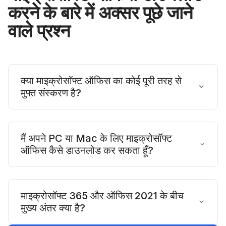
करने के बारे में अक्सर पूछे जाने
वाले प्रश्न
क्या माइक्रोसॉफ्ट ऑफिस का कोई पूरी तरह से
मुफ्त संस्करण है?
हाँ, माइक्रोसॉफ्ट "Office on the web" प्रदान करता
है, जो Word, Excel और PowerPoint का एक मुफ्त
मैं अपने PC या Mac के लिए माइक्रोसॉफ्ट
ऑफिस कैसे डाउनलोड कर सकता हूँ?
और ब्राउज़र-आधारित संस्करण है। बिना किसी
सब्सक्रिप्शन के पूर्ण डेस्कटॉप अनुभव के लिए, आप WPS
आधिकारिक और सबसे सुरक्षित तरीका माइक्रोसॉफ्ट की
Office जैसे मुफ्त विकल्प पर विचार कर सकते हैं, जो
आधिकारिक वेबसाइट के माध्यम से है। आप निरंतर पहुंच
माइक्रोसॉफ्ट 365 और ऑफिस 2021 के बीच
मुख्य अंतर क्या है?
माइक्रोसॉफ्ट ऑफिस फॉर्मेट के साथ अत्यधिक सुसंगत है।
और अपडेट के लिए माइक्रोसॉफ्ट 365 सब्सक्रिप्शन