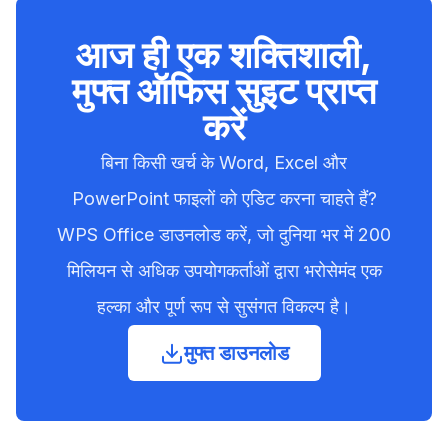
खरीद सकते हैं या ऑफिस 2021 का स्टैंडअलोन लाइसेंस
माइक्रोसॉफ्ट 365 एक सब्सक्रिप्शन सेवा है जिसमें
ले सकते हैं। छात्र और शिक्षक अपने शिक्षण संस्थान के
आज ही एक शक्तिशाली,
ऑफिस ऐप्स का पूरा सूट, निरंतर फीचर अपडेट और
माध्यम से मुफ्त संस्करण प्राप्त करने के पात्र हो सकते हैं।
मुफ्त ऑफिस सुइट प्राप्त
OneDrive जैसी क्लाउड सेवाएं शामिल हैं। इसके विपरीत,
करें
ऑफिस 2021 एकमुश्त खरीदारी है जो केवल एक कंप्यूटर
के लिए ऐप्स का स्थिर संस्करण प्रदान करती है और इसमें
बिना किसी खर्च के Word, Excel और
भविष्य के नए फीचर अपडेट शामिल नहीं होते हैं।
PowerPoint फाइलों को एडिट करना चाहते हैं?
WPS Office डाउनलोड करें, जो दुनिया भर में 200
मिलियन से अधिक उपयोगकर्ताओं द्वारा भरोसेमंद एक
हल्का और पूर्ण रूप से सुसंगत विकल्प है।
मुफ्त डाउनलोड